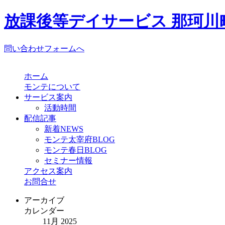
放課後等デイサービス 那珂川町
問い合わせフォームへ
ホーム
モンテについて
サービス案内
活動時間
配信記事
新着NEWS
モンテ太宰府BLOG
モンテ春日BLOG
セミナー情報
アクセス案内
お問合せ
アーカイブ
カレンダー
11月 2025