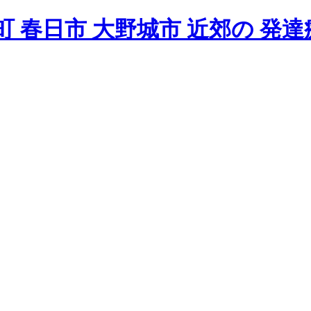
 春日市 大野城市 近郊の 発達