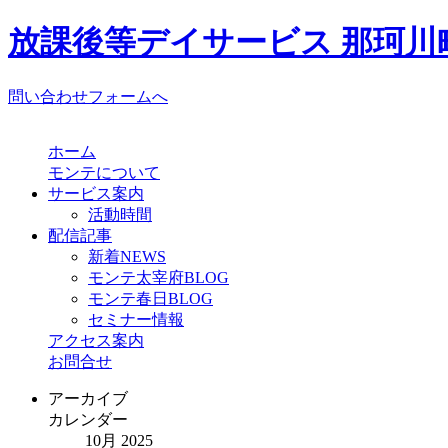
放課後等デイサービス 那珂川町
問い合わせフォームへ
ホーム
モンテについて
サービス案内
活動時間
配信記事
新着NEWS
モンテ太宰府BLOG
モンテ春日BLOG
セミナー情報
アクセス案内
お問合せ
アーカイブ
カレンダー
10月 2025