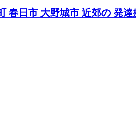
 春日市 大野城市 近郊の 発達