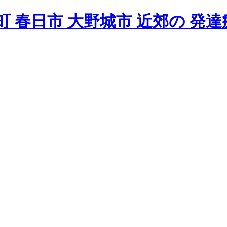
 春日市 大野城市 近郊の 発達