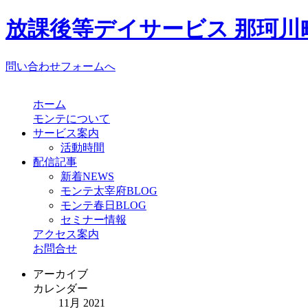
放課後等デイサービス 那珂川町
問い合わせフォームへ
ホーム
モンテについて
サービス案内
活動時間
配信記事
新着NEWS
モンテ太宰府BLOG
モンテ春日BLOG
セミナー情報
アクセス案内
お問合せ
アーカイブ
カレンダー
11月 2021