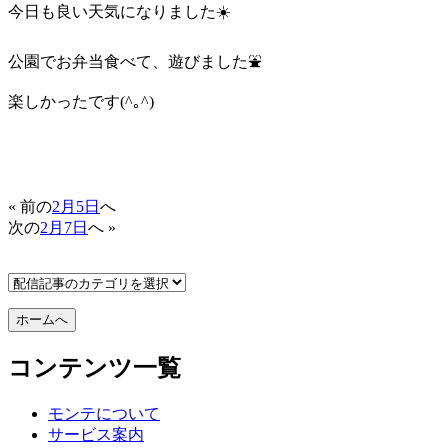
今日も良い天気になりました☀️
公園でお弁当食べて、遊びました⛲️
楽しかったです(^｡^)
« 前の
2月5日
へ
次の
2月7日
へ »
コンテンツ一覧
モンテについて
サービス案内