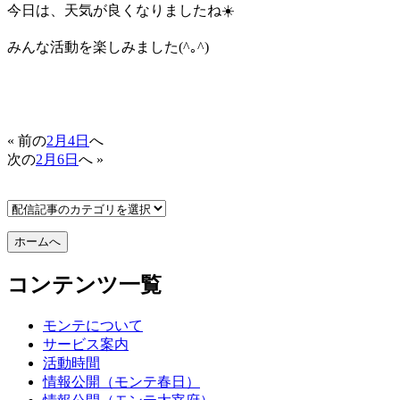
今日は、天気が良くなりましたね☀️
みんな活動を楽しみました(^｡^)
« 前の
2月4日
へ
次の
2月6日
へ »
コンテンツ一覧
モンテについて
サービス案内
活動時間
情報公開（モンテ春日）