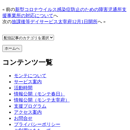
« 前の
新型コロナウイルス感染症防止のための障害児通所支
援事業所の対応について
へ
次の
放課後等デイサービス太宰府12月1日開所
へ »
コンテンツ一覧
モンテについて
サービス案内
活動時間
情報公開（モンテ春日）
情報公開（モンテ太宰府）
支援プログラム
アクセス案内
お問合せ
プライバシーポリシー