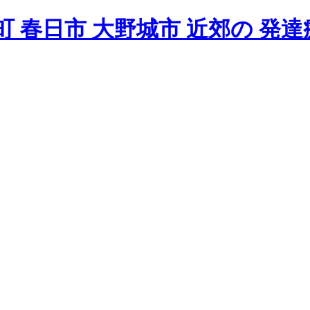
 春日市 大野城市 近郊の 発達