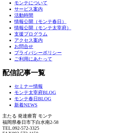
モンテについて
サービス案内
活動時間
情報公開（モンテ春日）
情報公開（モンテ太宰府）
支援プログラム
アクセス案内
お問合せ
プライバシーポリシー
ご利用にあたって
配信記事一覧
セミナー情報
モンテ太宰府BLOG
モンテ春日BLOG
新着NEWS
主たる
発達療育 モンテ
福岡県春日市下白水南2-58
TEL.092-572-3325