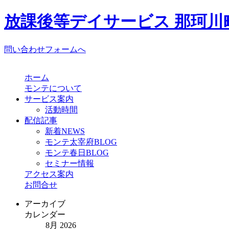
放課後等デイサービス 那珂川町
問い合わせフォームへ
ホーム
モンテについて
サービス案内
活動時間
配信記事
新着NEWS
モンテ太宰府BLOG
モンテ春日BLOG
セミナー情報
アクセス案内
お問合せ
アーカイブ
カレンダー
8月 2026