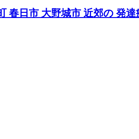
 春日市 大野城市 近郊の 発達