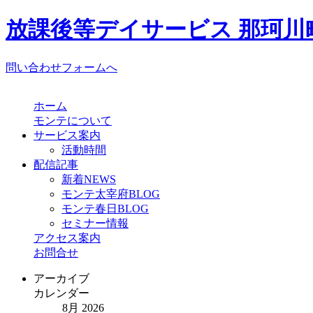
放課後等デイサービス 那珂川町
問い合わせフォームへ
ホーム
モンテについて
サービス案内
活動時間
配信記事
新着NEWS
モンテ太宰府BLOG
モンテ春日BLOG
セミナー情報
アクセス案内
お問合せ
アーカイブ
カレンダー
8月 2026