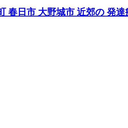
 春日市 大野城市 近郊の 発達