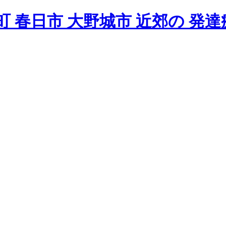
 春日市 大野城市 近郊の 発達