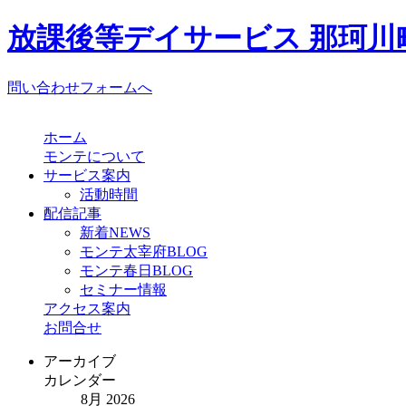
放課後等デイサービス 那珂川町
問い合わせフォームへ
ホーム
モンテについて
サービス案内
活動時間
配信記事
新着NEWS
モンテ太宰府BLOG
モンテ春日BLOG
セミナー情報
アクセス案内
お問合せ
アーカイブ
カレンダー
8月 2026