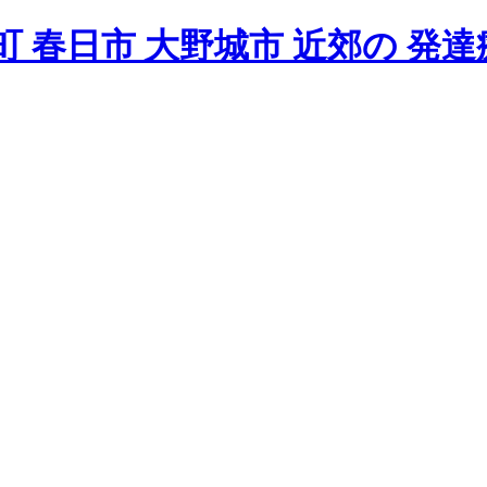
 春日市 大野城市 近郊の 発達