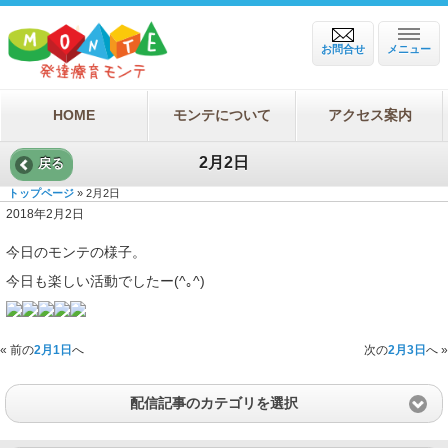
お問合せ
メニュー
HOME
モンテについて
アクセス案内
2月2日
戻る
トップページ
» 2月2日
2018年2月2日
今日のモンテの様子。
今日も楽しい活動でしたー(^｡^)
« 前の
2月1日
へ
次の
2月3日
へ »
配信記事のカテゴリを選択