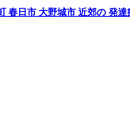
 春日市 大野城市 近郊の 発達