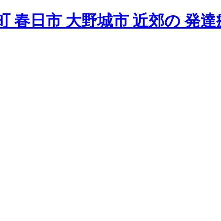
 春日市 大野城市 近郊の 発達