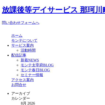
放課後等デイサービス 那珂川町
問い合わせフォームへ
ホーム
モンテについて
サービス案内
活動時間
配信記事
新着NEWS
モンテ太宰府BLOG
モンテ春日BLOG
セミナー情報
アクセス案内
お問合せ
アーカイブ
カレンダー
8月 2026