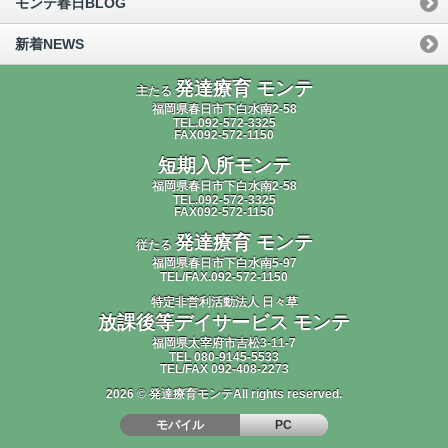
モンテ春日BLOG
新着NEWS
発達療育 モンテ
主たる
福岡県春日市下白水南2-58
TEL.092-572-3325
FAX092-572-1150
短期入所モンテ
福岡県春日市下白水南2-58
TEL.092-572-3325
FAX092-572-1150
発達療育 モンテ
従たる
福岡県春日市下白水南5-97
TEL/FAX.092-572-1150
特定非営利活動法人 日々草
放課後等デイサービス モンテ
福岡県太宰府市吉松3-11-7
TEL 080-9145-5533
TEL/FAX 092-408-2273
2026 © 発達療育モンテAll rights reserved.
モバイル
PC