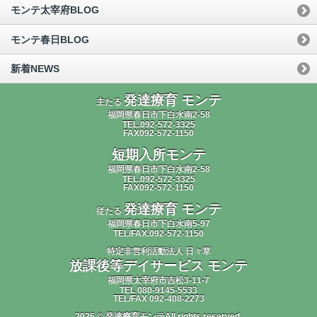
モンテ太宰府BLOG
モンテ春日BLOG
新着NEWS
発達療育 モンテ
主たる
福岡県春日市下白水南2-58
TEL.092-572-3325
FAX092-572-1150
短期入所モンテ
福岡県春日市下白水南2-58
TEL.092-572-3325
FAX092-572-1150
発達療育 モンテ
従たる
福岡県春日市下白水南5-97
TEL/FAX.092-572-1150
特定非営利活動法人 日々草
放課後等デイサービス モンテ
福岡県太宰府市吉松3-11-7
TEL 080-9145-5533
TEL/FAX 092-408-2273
2026 © 発達療育モンテAll rights reserved.