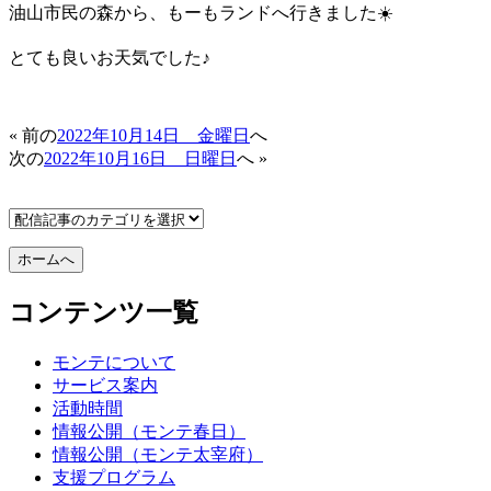
油山市民の森から、もーもランドへ行きました☀️
とても良いお天気でした♪
« 前の
2022年10月14日 金曜日
へ
次の
2022年10月16日 日曜日
へ »
コンテンツ一覧
モンテについて
サービス案内
活動時間
情報公開（モンテ春日）
情報公開（モンテ太宰府）
支援プログラム