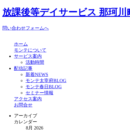
放課後等デイサービス 那珂川町
問い合わせフォームへ
ホーム
モンテについて
サービス案内
活動時間
配信記事
新着NEWS
モンテ太宰府BLOG
モンテ春日BLOG
セミナー情報
アクセス案内
お問合せ
アーカイブ
カレンダー
8月 2026