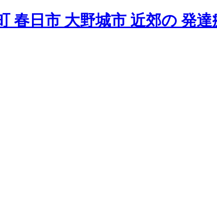
 春日市 大野城市 近郊の 発達