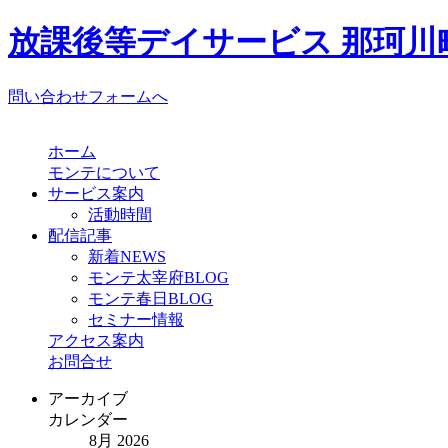
放課後等デイサービス 那珂川町
問い合わせフォームへ
ホーム
モンテについて
サービス案内
活動時間
配信記事
新着NEWS
モンテ太宰府BLOG
モンテ春日BLOG
セミナー情報
アクセス案内
お問合せ
アーカイブ
カレンダー
8月 2026