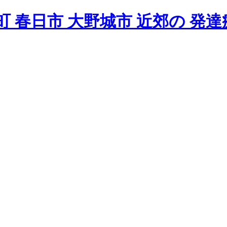
 春日市 大野城市 近郊の 発達