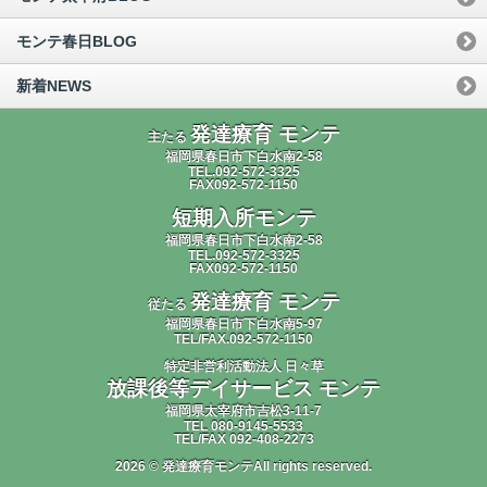
モンテ春日BLOG
新着NEWS
発達療育 モンテ
主たる
福岡県春日市下白水南2-58
TEL.092-572-3325
FAX092-572-1150
短期入所モンテ
福岡県春日市下白水南2-58
TEL.092-572-3325
FAX092-572-1150
発達療育 モンテ
従たる
福岡県春日市下白水南5-97
TEL/FAX.092-572-1150
特定非営利活動法人 日々草
放課後等デイサービス モンテ
福岡県太宰府市吉松3-11-7
TEL 080-9145-5533
TEL/FAX 092-408-2273
2026 © 発達療育モンテAll rights reserved.