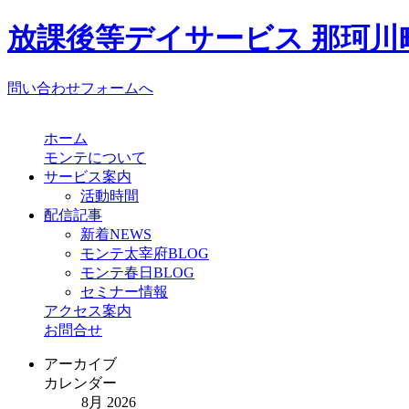
放課後等デイサービス 那珂川町
問い合わせフォームへ
ホーム
モンテについて
サービス案内
活動時間
配信記事
新着NEWS
モンテ太宰府BLOG
モンテ春日BLOG
セミナー情報
アクセス案内
お問合せ
アーカイブ
カレンダー
8月 2026