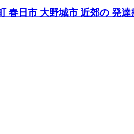
 春日市 大野城市 近郊の 発達