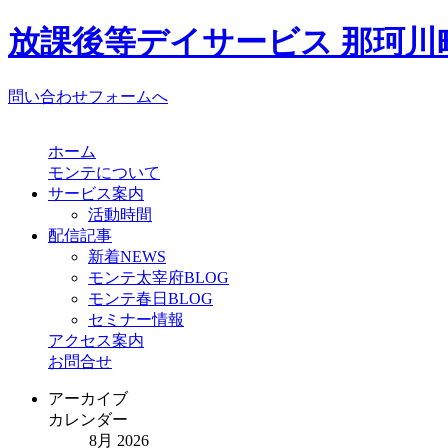
放課後等デイサービス 那珂川町
問い合わせフォームへ
ホーム
モンテについて
サービス案内
活動時間
配信記事
新着NEWS
モンテ太宰府BLOG
モンテ春日BLOG
セミナー情報
アクセス案内
お問合せ
アーカイブ
カレンダー
8月 2026