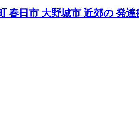
 春日市 大野城市 近郊の 発達