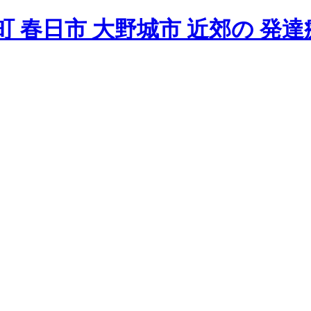
 春日市 大野城市 近郊の 発達