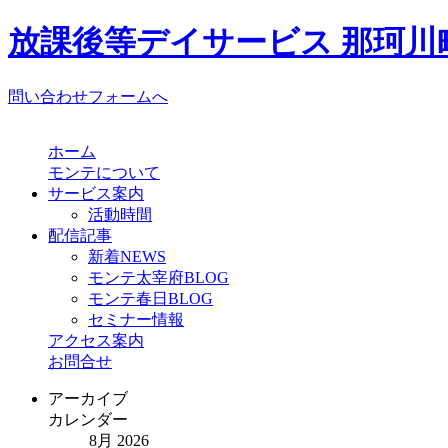
放課後等デイサービス 那珂川町
問い合わせフォームへ
ホーム
モンテについて
サービス案内
活動時間
配信記事
新着NEWS
モンテ太宰府BLOG
モンテ春日BLOG
セミナー情報
アクセス案内
お問合せ
アーカイブ
カレンダー
8月 2026