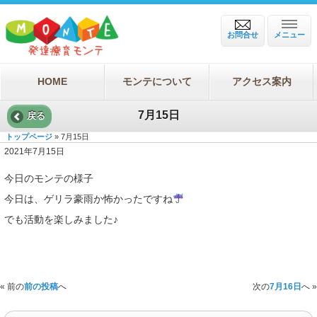
お問合せ
メニュー
HOME
モンテについて
アクセス案内
7月15日
戻る
トップページ
» 7月15日
2021年7月15日
今日のモンテの様子
今日は、ゲリラ豪雨か怖かったですね
でも活動を楽しみました♪
« 前の
前の投稿
へ
次の
7月16日
へ »