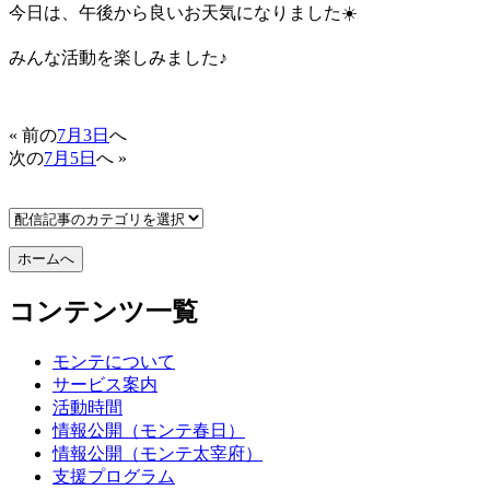
今日は、午後から良いお天気になりました☀️
みんな活動を楽しみました♪
« 前の
7月3日
へ
次の
7月5日
へ »
コンテンツ一覧
モンテについて
サービス案内
活動時間
情報公開（モンテ春日）
情報公開（モンテ太宰府）
支援プログラム