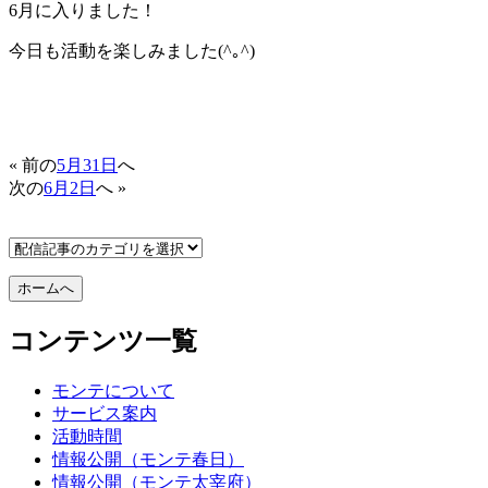
6月に入りました！
今日も活動を楽しみました(^｡^)
« 前の
5月31日
へ
次の
6月2日
へ »
コンテンツ一覧
モンテについて
サービス案内
活動時間
情報公開（モンテ春日）
情報公開（モンテ太宰府）