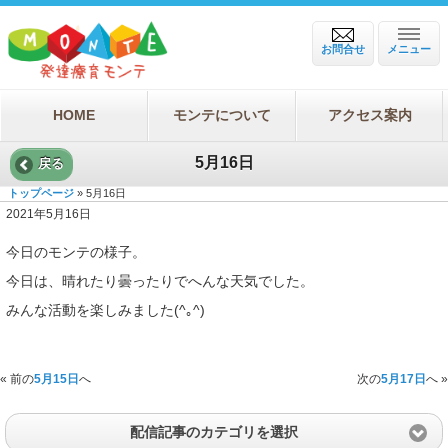
お問合せ
メニュー
HOME
モンテについて
アクセス案内
5月16日
戻る
トップページ
» 5月16日
2021年5月16日
今日のモンテの様子。
今日は、晴れたり曇ったりでへんな天気でした。
みんな活動を楽しみました(^｡^)
« 前の
5月15日
へ
次の
5月17日
へ »
配信記事のカテゴリを選択