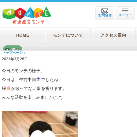
お問合せ
メニュー
HOME
モンテについて
アクセス案内
戻る
トップページ
»
2021年3月28日
今日のモンテの様子。
今日は、午前中雨
でしたね
桜
が散ってない事を祈ります。
みんな活動を楽しみました(^｡^)