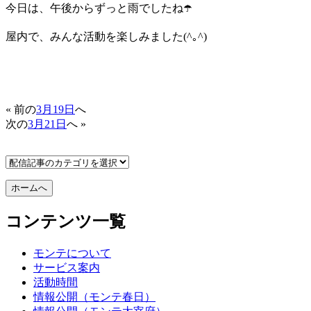
今日は、午後からずっと雨でしたね☂️
屋内で、みんな活動を楽しみました(^｡^)
« 前の
3月19日
へ
次の
3月21日
へ »
コンテンツ一覧
モンテについて
サービス案内
活動時間
情報公開（モンテ春日）