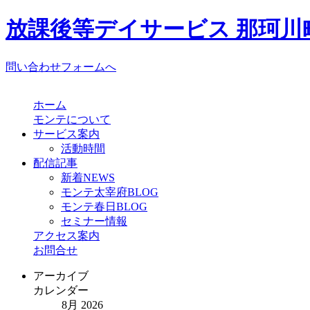
放課後等デイサービス 那珂川町
問い合わせフォームへ
ホーム
モンテについて
サービス案内
活動時間
配信記事
新着NEWS
モンテ太宰府BLOG
モンテ春日BLOG
セミナー情報
アクセス案内
お問合せ
アーカイブ
カレンダー
8月 2026