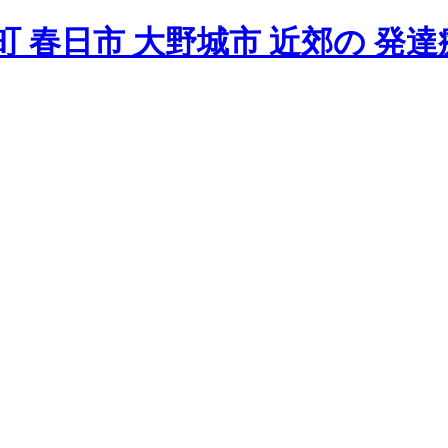
 春日市 大野城市 近郊の 発達