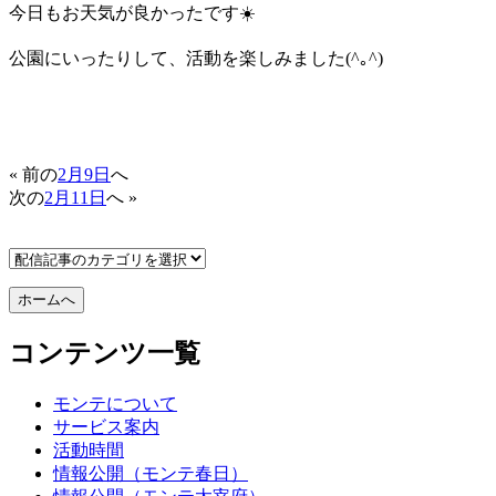
今日もお天気が良かったです☀️
公園にいったりして、活動を楽しみました(^｡^)
« 前の
2月9日
へ
次の
2月11日
へ »
コンテンツ一覧
モンテについて
サービス案内
活動時間
情報公開（モンテ春日）