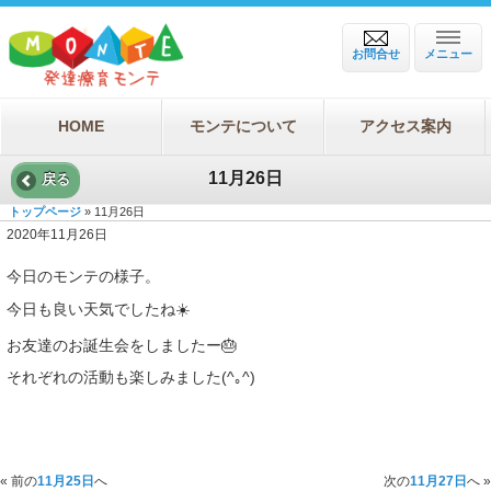
お問合せ
メニュー
HOME
モンテについて
アクセス案内
11月26日
戻る
トップページ
» 11月26日
2020年11月26日
今日のモンテの様子。
今日も良い天気でしたね☀️
お友達のお誕生会をしましたー🎂
それぞれの活動も楽しみました(^｡^)
« 前の
11月25日
へ
次の
11月27日
へ »