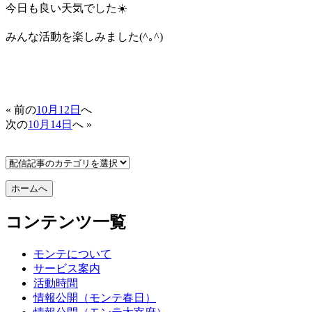
今日も良い天気でした☀️
みんな活動を楽しみました(^｡^)
« 前の
10月12日
へ
次の
10月14日
へ »
コンテンツ一覧
モンテについて
サービス案内
活動時間
情報公開（モンテ春日）