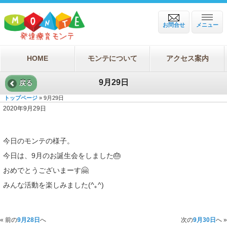
お問合せ
メニュー
HOME
モンテについて
アクセス案内
9月29日
戻る
トップページ
» 9月29日
2020年9月29日
今日のモンテの様子。
今日は、9月のお誕生会をしました🎂
おめでとうございまーす🤗
みんな活動を楽しみました(^｡^)
« 前の
9月28日
へ
次の
9月30日
へ »