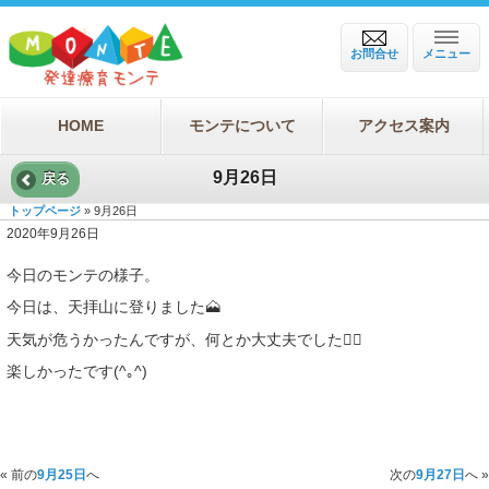
お問合せ
メニュー
HOME
モンテについて
アクセス案内
9月26日
戻る
トップページ
» 9月26日
2020年9月26日
今日のモンテの様子。
今日は、天拝山に登りました🗻
天気が危うかったんですが、何とか大丈夫でした🙆‍♂️
楽しかったです(^｡^)
« 前の
9月25日
へ
次の
9月27日
へ »