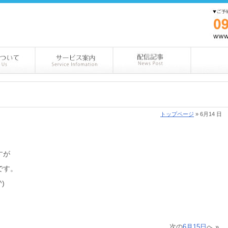
トップページ
» 6月14 日
ますが
です。
)
次の
6月15日
へ »