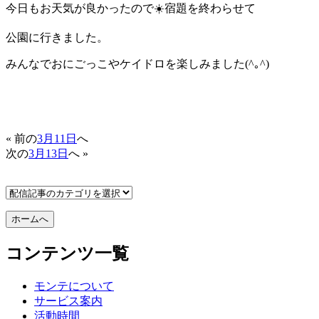
今日もお天気が良かったので☀️宿題を終わらせて
公園に行きました。
みんなでおにごっこやケイドロを楽しみました(^｡^)
« 前の
3月11日
へ
次の
3月13日
へ »
コンテンツ一覧
モンテについて
サービス案内
活動時間