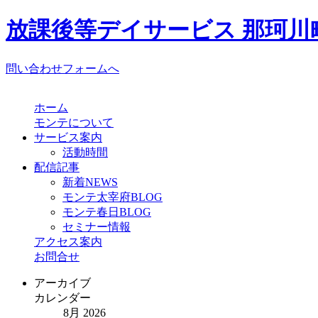
放課後等デイサービス 那珂川町
問い合わせフォームへ
ホーム
モンテについて
サービス案内
活動時間
配信記事
新着NEWS
モンテ太宰府BLOG
モンテ春日BLOG
セミナー情報
アクセス案内
お問合せ
アーカイブ
カレンダー
8月 2026