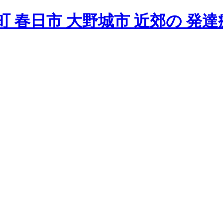
 春日市 大野城市 近郊の 発達