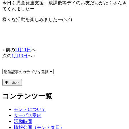
今日も児童発達支援、放課後等デイのお友だちがたくさんき
てくれましたー
様々な活動を楽しみましたー(^｡^)
« 前の
1月11日
へ
次の
1月13日
へ »
コンテンツ一覧
モンテについて
サービス案内
活動時間
情報公開（モンテ春日）