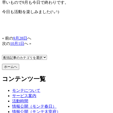
早いもので9月も今日で終わりです。
今日も活動を楽しみました(^｡^)
« 前の
9月28日
へ
次の
10月1日
へ »
コンテンツ一覧
モンテについて
サービス案内
活動時間
情報公開（モンテ春日）
情報公開（モンテ太宰府）