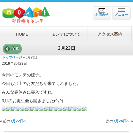
お問合せ
メニュー
HOME
モンテについて
アクセス案内
3月23日
戻る
トップページ
» 3月23日
2019年3月23日
今日のモンテの様子。
今日も沢山のお友だちが来てくれました。
みんな春休みに突入ですね。
3月のお誕生会も開きました(^｡^)
« 前の
3月22日
へ
次の
3月24日
へ »