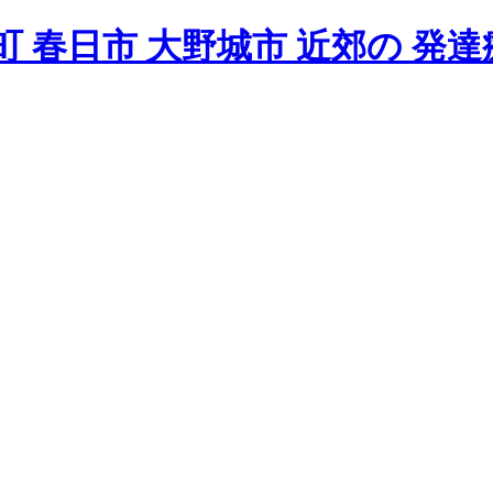
 春日市 大野城市 近郊の 発達