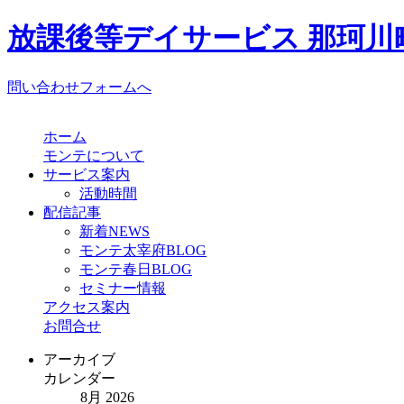
放課後等デイサービス 那珂川町
問い合わせフォームへ
ホーム
モンテについて
サービス案内
活動時間
配信記事
新着NEWS
モンテ太宰府BLOG
モンテ春日BLOG
セミナー情報
アクセス案内
お問合せ
アーカイブ
カレンダー
8月 2026