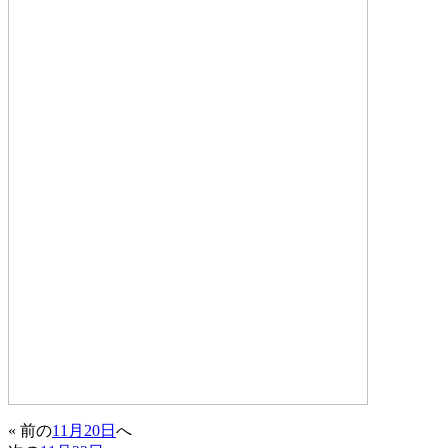
« 前の
11月20日
へ